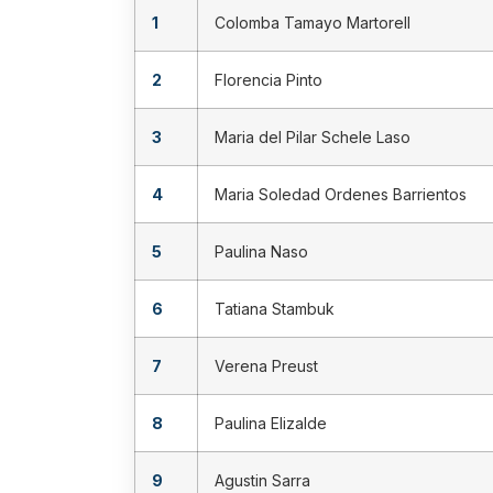
1
Colomba Tamayo Martorell
2
Florencia Pinto
3
Maria del Pilar Schele Laso
4
Maria Soledad Ordenes Barrientos
5
Paulina Naso
6
Tatiana Stambuk
7
Verena Preust
8
Paulina Elizalde
9
Agustin Sarra