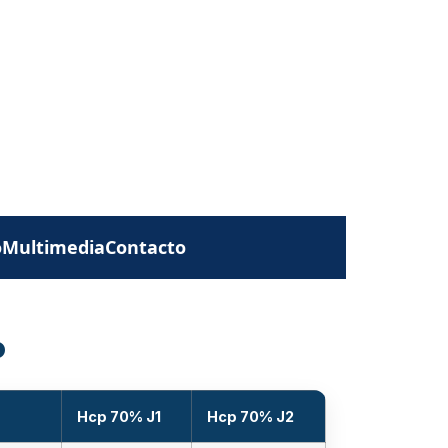
o
Multimedia
Contacto
b
Hcp 70% J1
Hcp 70% J2