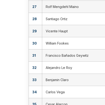
27
Rolf Mengdehl Maino
28
Santiago Ortiz
29
Vicente Haupt
30
William Fookes
31
Francisco Bañados Geywitz
32
Alejandro Le Roy
33
Benjamin Claro
34
Carlos Vega
35
Cesar Alarcon