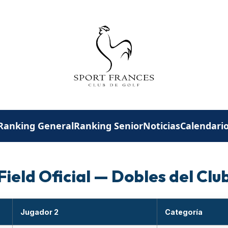
Ranking General
Ranking Senior
Noticias
Calendari
Field Oficial — Dobles del Clu
Jugador 2
Categoría